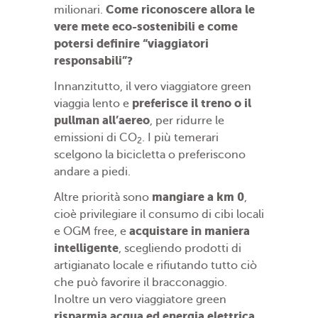
Come riconoscere allora le
milionari.
vere mete eco-sostenibili e come
potersi definire “viaggiatori
responsabili”?
Innanzitutto, il vero viaggiatore green
preferisce il treno o il
viaggia lento e
pullman all’aereo
, per ridurre le
emissioni di CO
. I più temerari
2
scelgono la bicicletta o preferiscono
andare a piedi.
mangiare a km 0
Altre priorità sono
,
cioè privilegiare il consumo di cibi locali
acquistare in maniera
e OGM free, e
intelligente
, scegliendo prodotti di
artigianato locale e rifiutando tutto ciò
che può favorire il bracconaggio.
Inoltre un vero viaggiatore green
risparmia acqua ed energia elettrica
,