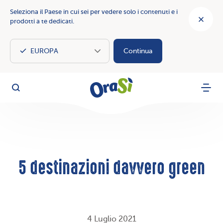
Seleziona il Paese in cui sei per vedere solo i contenuti e i
prodotti a te dedicati.
Continua
OraSì Vegetal
Cerca
Menu
5 destinazioni davvero green
4 Luglio 2021