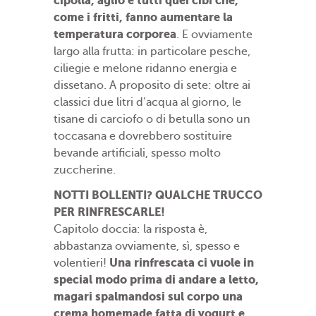
cipolla, aglio e tutti quei cibi che,
come i fritti, fanno aumentare la
temperatura corporea
. E ovviamente
largo alla frutta: in particolare pesche,
ciliegie e melone ridanno energia e
dissetano. A proposito di sete: oltre ai
classici due litri d’acqua al giorno, le
tisane di carciofo o di betulla sono un
toccasana e dovrebbero sostituire
bevande artificiali, spesso molto
zuccherine.
NOTTI BOLLENTI? QUALCHE TRUCCO
PER RINFRESCARLE!
Capitolo doccia: la risposta è,
abbastanza ovviamente, sì, spesso e
Una rinfrescata ci vuole in
volentieri!
special modo prima di andare a letto,
magari spalmandosi sul corpo una
crema homemade fatta di yogurt e