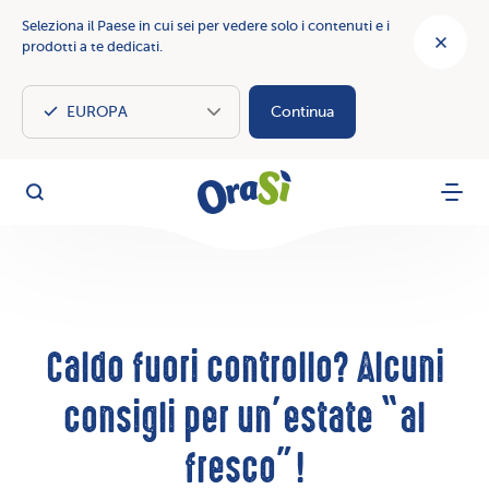
Seleziona il Paese in cui sei per vedere solo i contenuti e i
prodotti a te dedicati.
Continua
OraSì Vegetal
Cerca
Menu
Caldo fuori controllo? Alcuni
consigli per un’estate “al
fresco”!