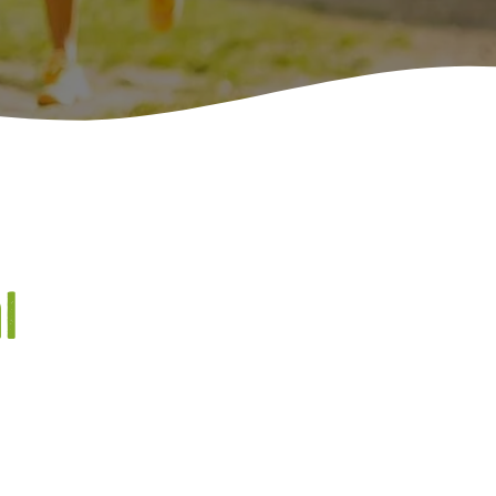
l
am
Tube