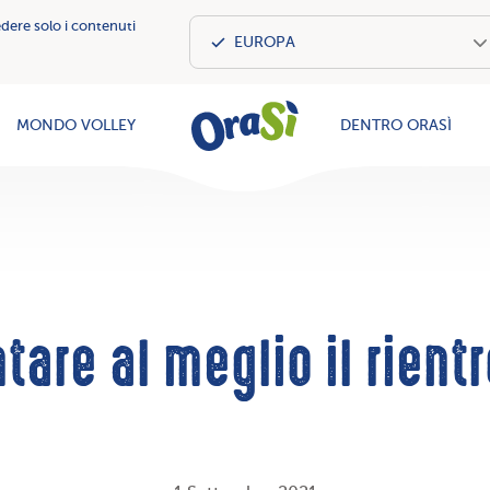
edere solo i contenuti
OraSì Vegeta
MONDO VOLLEY
DENTRO ORASÌ
are al meglio il rientr