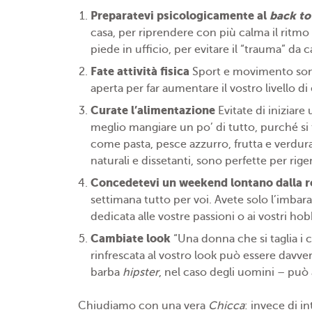
Preparatevi psicologicamente al
back to
casa, per riprendere con più calma il ritmo
piede in ufficio, per evitare il “trauma” da c
Fate attività fisica
Sport e movimento sono o
aperta per far aumentare il vostro livello di
Curate l’alimentazione
Evitate di iniziare 
meglio mangiare un po’ di tutto, purché si t
come pasta, pesce azzurro, frutta e verdura.
naturali e dissetanti, sono perfette per rige
Concedetevi un weekend lontano dalla r
settimana tutto per voi. Avete solo l’imbara
dedicata alle vostre passioni o ai vostri hob
Cambiate look
“Una donna che si taglia i 
rinfrescata al vostro look può essere davv
barba
hipster
, nel caso degli uomini – può 
Chiudiamo con una vera
Chicca
: invece di i