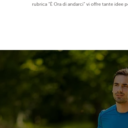
rubrica “
È
Ora di andarci” vi offre tante idee p