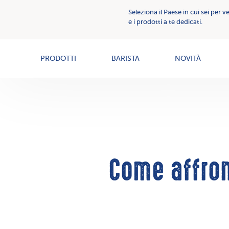
Comunicazione
Seleziona il Paese in cui sei per v
Creme
Creme
e i prodotti a te dedicati.
Spalmabili
spalmabili
News
PRODOTTI
BARISTA
NOVITÀ
Come affront