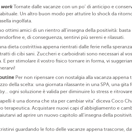
 work
Tornate dalle vacanze con un po’ di anticipo e conserv
 abituale. Un altro buon modo per attutire lo shock da ritorno
asella ingolfata.
ttimi amici di un rientro all’insegna della positività: basta u
 endorfine e, di conseguenza, sentirvi più sereni e rilassati.
una dieta costrittiva appena rientrati dalle ferie nella speranza 
ratti di cibi sani. Zuccheri e carboidrati sono necessari al vo
 E per stimolare il vostro fisico tornare in forma, vi suggeri
nerarvi!
outine
Per non ripensare con nostalgia alla vacanza appena t
zzo della scelta: una giornata rilassante in una SPA, una gita 
by… ogni soluzione è valida per diminuire lo stress e ritrovare 
capelli è una donna che sta per cambiar vita” diceva Coco Chan
ero terapeutica. Acquistare nuovi capi d’abbigliamento e camb
aiutarvi ad aprire un nuovo capitolo all’insegna della positivi
ntristirvi guardando le foto delle vacanze appena trascorse, d