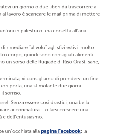
atevi un giorno o due liberi da trascorrere a
 al lavoro è scaricare le mail prima di mettere
n’ora in palestra o una corsetta all’aria
di rimediare “al volo” agli sfizi estivi: molto
stro corpo, quindi sono consigliati alimenti
amo un sorso delle
Rugiade di Riso OraSì
: sane,
erminata, vi consigliamo di prendervi un fine
fuori porta, una stimolante due giorni
il sorriso.
el. Senza essere così drastici, una bella
iare acconciatura – o farsi crescere una
tà e dell’entusiasmo.
pagina Facebook
:
ate un’occhiata alla
la