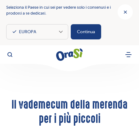
Seleziona il Paese in cui sei per vedere solo i contenuti e i
prodotti a te dedicati.
Continua
OraSì Vegetal
Cerca
Menu
Il vademecum della merenda
per i più piccoli