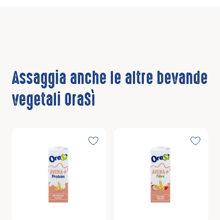
Assaggia anche le altre bevande
vegetali OraSì
Scopri
Scopri
Toggle favorite
Toggle