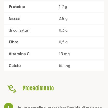
Proteine
1,2 g
Grassi
2,8 g
di cui saturi
0,3 g
Fibre
0,5 g
Vitamina C
15 mg
Calcio
65 mg
Procedimento
1
In un pentolino, mescolare l’amido di mais con