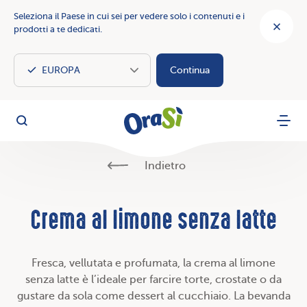
Seleziona il Paese in cui sei per vedere solo i contenuti e i
prodotti a te dedicati.
Continua
OraSì Vegetal
Cerca
Menu
Indietro
Crema al limone senza latte
Fresca, vellutata e profumata, la crema al limone
senza latte è l’ideale per farcire torte, crostate o da
gustare da sola come dessert al cucchiaio. La bevanda